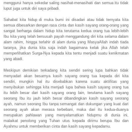
menggurui hanya sekedar saling nasihat-menasihati dan semua itu tidak
luput juga untuk diri saya pribadi.
Sahabat kita hidup di muka bumi ini disadari atau tidak ternyata kita
semua dibesarkan dengan rasa cinta dan kasih sayang orang-orang yang
sangat berharga dalam hidup kita terutama kedua orang tua lebih-lebih
Ibu kita yang telah bersusah payah menggandung diri kita selama dalam
alam rahim, hingga terlahir di alam dunia yang MasyaAllah indah tiada
taranya, jika dunia kita saja indah bagaimana kelak jika Allah telah
memperlihatkan Surga-Nya kepada kita tentu menjadi suatu kenikmatan
yang abadi.
Meskipun demikian terkadang kita sendiri sering lupa bahkan tidak
menyadari akan besarnya kasih sayang orang tua kepada diri kita
sendiri, mungkin hal itu disebabkan karena suatu aktifitas yang
menyibukan sehingga kita menjadi lupa bahwa kasih sayang orang tua
itu lebih besar dari kasih sayang orang lain, terutama kasih sayang
seorang Ibu itu jauh lebih besar dibandingkan kasih sayang seorang
ayah, namun seorang Ibu tanpa semangat dan dukungan yang kuat dari
seorang ayah akan merasa terbebani, maka dari itu kedua-duanya
merupakan pahlawan yang menyelamatkan hidupmu di dunia ini,
malaikat penolong yang Tuhan utus kepada dirimu berupa Ibu dan
Ayahmu untuk memberikan cinta dan kasih sayang kepadamu.