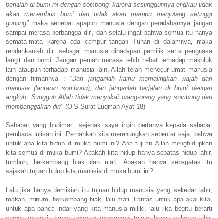
berjalan di bumi ini dengan sombong, karena sesungguhnya engkau tidak
akan menembus bumi dan tidak akan mampu menjulang setinggi
gunung"
maka sehebat apapun manusia dengan peradabannya jangan
sampai merasa berbangga diri, dan selalu ingat bahwa semua itu hanya
semata-mata karena ada campur tangan Tuhan di dalamnya, maka
rendahkanlah diri sebagai manusia dihadapan pemilik serta penguasa
langit dan bumi. Jangan pernah merasa lebih hebat terhadap makhluk
lain ataupun terhadap manusia lain, Allah telah menegur umat manusia
dengan firmannya :
"Dan janganlah kamu memalingkan wajah dari
manusia (lantaran sombong), dan janganlah berjalan di bumi dengan
angkuh. Sungguh Allah tidak menyukai orang-orang yang sombong dan
membanggakan diri"
(Q.S Surat Luqman Ayat 18)
Sahabat yang budiman, sejenak saya ingin bertanya kepada sahabat
pembaca tulisan ini. Pernahkah kita merenungkan sebentar saja, bahwa
untuk apa kita hidup di muka bumi ini? Apa tujuan Allah menghidupkan
kita semua di muka bumi? Apakah kita hidup hanya sebatas hidup lahir,
tumbuh, berkembang biak dan mati. Apakah hanya sebagatas itu
sajakah tujuan hidup kita manusia di muka bumi ini?
Lalu jika hanya demikian itu tujuan hidup manusia yang sekedar lahir,
makan, minum, berkembang biak, lalu mati. Lantas untuk apa akal kita,
untuk apa panca indar yang kita manusia miliki, lalu jika begitu berarti
semua manusia hanya sekedar memahami tujuan hanya sebatas lahir,