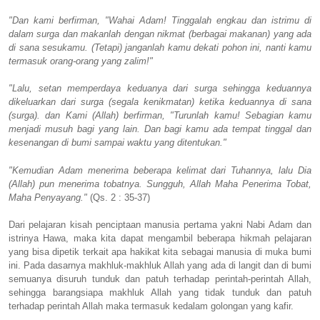
"Dan kami berfirman, "Wahai Adam! Tinggalah engkau dan istrimu di
dalam surga dan makanlah dengan nikmat (berbagai makanan) yang ada
di sana sesukamu. (Tetapi) janganlah kamu dekati pohon ini, nanti kamu
termasuk orang-orang yang zalim!"
"Lalu, setan memperdaya keduanya dari surga sehingga keduannya
dikeluarkan dari surga (segala kenikmatan) ketika keduannya di sana
(surga). dan Kami (Allah) berfirman, "Turunlah kamu! Sebagian kamu
menjadi musuh bagi yang lain. Dan bagi kamu ada tempat tinggal dan
kesenangan di bumi sampai waktu yang ditentukan."
"Kemudian Adam menerima beberapa kelimat dari Tuhannya, lalu Dia
(Allah) pun menerima tobatnya. Sungguh, Allah Maha Penerima Tobat,
Maha Penyayang."
(Qs. 2 : 35-37)
Dari pelajaran kisah penciptaan manusia pertama yakni Nabi Adam dan
istrinya Hawa, maka kita dapat mengambil beberapa hikmah pelajaran
yang bisa dipetik terkait apa hakikat kita sebagai manusia di muka bumi
ini. Pada dasarnya makhluk-makhluk Allah yang ada di langit dan di bumi
semuanya disuruh tunduk dan patuh terhadap perintah-perintah Allah,
sehingga barangsiapa makhluk Allah yang tidak tunduk dan patuh
terhadap perintah Allah maka termasuk kedalam golongan yang kafir.