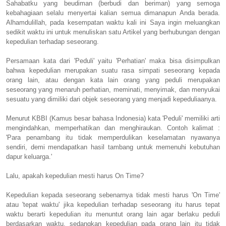
Sahabatku yang beudiman (berbudi dan beriman) yang semoga
kebahagiaan selalu menyertai kalian semua dimanapun Anda berada.
Alhamdulillah, pada kesempatan waktu kali ini Saya ingin meluangkan
sedikit waktu ini untuk menuliskan satu Artikel yang berhubungan dengan
kepedulian terhadap seseorang.
Persamaan kata dari 'Peduli' yaitu 'Perhatian' maka bisa disimpulkan
bahwa kepedulian merupakan suatu rasa simpati seseorang kepada
orang lain, atau dengan kata lain orang yang peduli merupakan
seseorang yang menaruh perhatian, meminati, menyimak, dan menyukai
sesuatu yang dimiliki dari objek seseorang yang menjadi kepeduliaanya.
Menurut KBBI (Kamus besar bahasa Indonesia) kata 'Peduli' memiliki arti
mengindahkan, memperhatikan dan menghiraukan. Contoh kalimat :
'Para penambang itu tidak memperdulikan keselamatan nyawanya
sendiri, demi mendapatkan hasil tambang untuk memenuhi kebutuhan
dapur keluarga.'
Lalu, apakah kepedulian mesti harus On Time?
Kepedulian kepada seseorang sebenarnya tidak mesti harus 'On Time'
atau 'tepat waktu' jika kepedulian terhadap seseorang itu harus tepat
waktu berarti kepedulian itu menuntut orang lain agar berlaku peduli
berdasarkan waktu, sedangkan kepedulian pada orang lain itu tidak