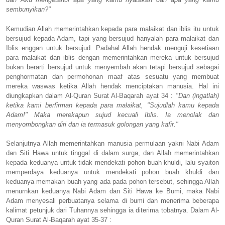
sembunyikan?"
Kemudian Allah memerintahkan kepada para malaikat dan iblis itu untuk
bersujud kepada Adam, tapi yang bersujud hanyalah para malaikat dan
Iblis enggan untuk bersujud. Padahal Allah hendak menguji kesetiaan
para malaikat dan iblis dengan memerintahkan mereka untuk bersujud
bukan berarti bersujud untuk menyembah akan tetapi bersujud sebagai
penghormatan dan permohonan maaf atas sesuatu yang membuat
mereka waswas ketika Allah hendak menciptakan manusia. Hal ini
diungkapkan dalam Al-Quran Surat Al-Baqarah ayat 34 :
"Dan (ingatlah)
ketika kami berfirman kepada para malaikat, "Sujudlah kamu kepada
Adam!" Maka merekapun sujud kecuali Iblis. Ia menolak dan
menyombongkan diri dan ia termasuk golongan yang kafir."
Selanjutnya Allah memerintahkan manusia permulaan yakni Nabi Adam
dan Siti Hawa untuk tinggal di dalam surga, dan Allah memerintahkan
kepada keduanya untuk tidak mendekati pohon buah khuldi, lalu syaiton
memperdaya keduanya untuk mendekati pohon buah khuldi dan
keduanya memakan buah yang ada pada pohon tersebut, sehingga Allah
menurnkan keduanya Nabi Adam dan Siti Hawa ke Bumi, maka Nabi
Adam menyesali perbuatanya selama di bumi dan menerima beberapa
kalimat petunjuk dari Tuhannya sehingga ia diterima tobatnya. Dalam Al-
Quran Surat Al-Baqarah ayat 35-37 :