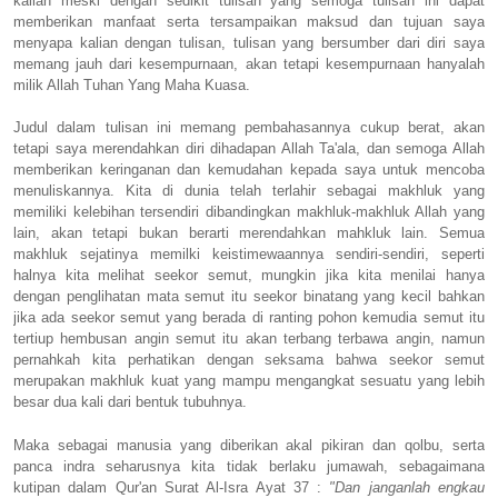
kalian meski dengan sedikit tulisan yang semoga tulisan ini dapat
memberikan manfaat serta tersampaikan maksud dan tujuan saya
menyapa kalian dengan tulisan, tulisan yang bersumber dari diri saya
memang jauh dari kesempurnaan, akan tetapi kesempurnaan hanyalah
milik Allah Tuhan Yang Maha Kuasa.
Judul dalam tulisan ini memang pembahasannya cukup berat, akan
tetapi saya merendahkan diri dihadapan Allah Ta'ala, dan semoga Allah
memberikan keringanan dan kemudahan kepada saya untuk mencoba
menuliskannya. Kita di dunia telah terlahir sebagai makhluk yang
memiliki kelebihan tersendiri dibandingkan makhluk-makhluk Allah yang
lain, akan tetapi bukan berarti merendahkan mahkluk lain. Semua
makhluk sejatinya memilki keistimewaannya sendiri-sendiri, seperti
halnya kita melihat seekor semut, mungkin jika kita menilai hanya
dengan penglihatan mata semut itu seekor binatang yang kecil bahkan
jika ada seekor semut yang berada di ranting pohon kemudia semut itu
tertiup hembusan angin semut itu akan terbang terbawa angin, namun
pernahkah kita perhatikan dengan seksama bahwa seekor semut
merupakan makhluk kuat yang mampu mengangkat sesuatu yang lebih
besar dua kali dari bentuk tubuhnya.
Maka sebagai manusia yang diberikan akal pikiran dan qolbu, serta
panca indra seharusnya kita tidak berlaku jumawah, sebagaimana
kutipan dalam Qur'an Surat Al-Isra Ayat 37 :
"Dan janganlah engkau