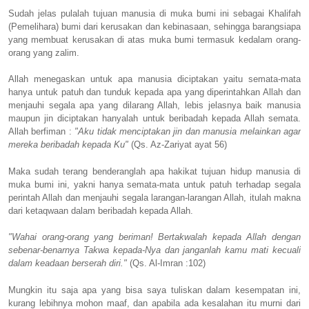
Sudah jelas pulalah tujuan manusia di muka bumi ini sebagai Khalifah
(Pemelihara) bumi dari kerusakan dan kebinasaan, sehingga barangsiapa
yang membuat kerusakan di atas muka bumi termasuk kedalam orang-
orang yang zalim.
Allah menegaskan untuk apa manusia diciptakan yaitu semata-mata
hanya untuk patuh dan tunduk kepada apa yang diperintahkan Allah dan
menjauhi segala apa yang dilarang Allah, lebis jelasnya baik manusia
maupun jin diciptakan hanyalah untuk beribadah kepada Allah semata.
Allah berfiman :
"Aku tidak menciptakan jin dan manusia melainkan agar
mereka beribadah kepada Ku"
(Qs. Az-Zariyat ayat 56)
Maka sudah terang benderanglah apa hakikat tujuan hidup manusia di
muka bumi ini, yakni hanya semata-mata untuk patuh terhadap segala
perintah Allah dan menjauhi segala larangan-larangan Allah, itulah makna
dari ketaqwaan dalam beribadah kepada Allah.
"Wahai orang-orang yang beriman! Bertakwalah kepada Allah dengan
sebenar-benarnya Takwa kepada-Nya dan janganlah kamu mati kecuali
dalam keadaan berserah diri."
(Qs. Al-Imran :102)
Mungkin itu saja apa yang bisa saya tuliskan dalam kesempatan ini,
kurang lebihnya mohon maaf, dan apabila ada kesalahan itu murni dari