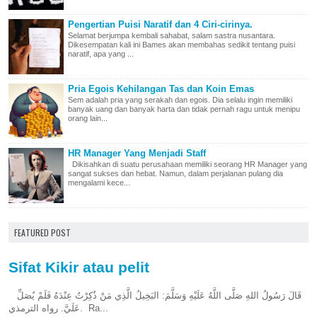
Pengertian Puisi Naratif dan 4 Ciri-cirinya.
Selamat berjumpa kembali sahabat, salam sastra nusantara.
Dikesempatan kali ini Bames akan membahas sedikit tentang puisi
naratif, apa yang ...
Pria Egois Kehilangan Tas dan Koin Emas
Sem adalah pria yang serakah dan egois. Dia selalu ingin memiliki
banyak uang dan banyak harta dan tidak pernah ragu untuk menipu
orang lain...
HR Manager Yang Menjadi Staff
Dikisahkan di suatu perusahaan memiliki seorang HR Manager yang
sangat sukses dan hebat. Namun, dalam perjalanan pulang dia
mengalami kece...
FEATURED POST
Sifat Kikir atau pelit
قَالَ رَسُولُ اللهِ صَلَّى اللَّهُ عَلَيْهِ وَسَلَّمَ: البَخِيلُ الَّذِي مَنْ ذُكِرْتُ عِنْدَهُ فَلَمْ يُصَلِّ
عَلَيَّ. رواه الترمذي. Ra...