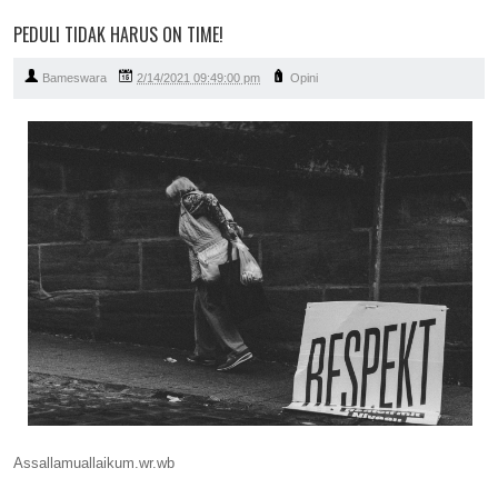
PEDULI TIDAK HARUS ON TIME!
Bameswara
2/14/2021 09:49:00 pm
Opini
Assallamuallaikum.wr.wb