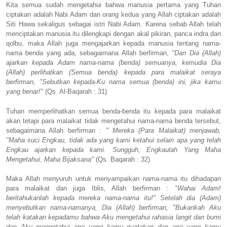
Kita semua sudah mengetahui bahwa manusia pertama yang Tuhan
ciptakan adalah Nabi Adam dan orang kedua yang Allah ciptakan adalah
Siti Hawa sekaligus sebagai istri Nabi Adam. Karena sebab Allah telah
menciptakan manusia itu dilengkapi dengan akal pikiran, panca indra dan
qolbu, maka Allah juga mengajarkan kepada manusia tentang nama-
nama benda yang ada, sebagaimana Allah berfirman,
"Dan Dia (Allah)
ajarkan kepada Adam nama-nama (benda) semuanya, kemudia Dia
(Allah) perlihatkan (Semua benda) kepada para malaikat seraya
berfirman, "Sebutkan kepada-Ku nama semua (benda) ini, jika kamu
yang benar!"
(Qs. Al-Baqarah : 31)
Tuhan memperlihatkan semua benda-benda itu kepada para malaikat
akan tetapi para malaikat tidak mengetahui nama-nama benda tersebut,
sebagaimana Allah berfirman :
" Mereka (Para Malaikat) menjawab,
"Maha suci Engkau, tidak ada yang kami ketahui selain apa yang telah
Engkau ajarkan kepada kami. Sungguh, Engkaulah Yang Maha
Mengetahui, Maha Bijaksana"
(Qs. Baqarah : 32)
Maka Allah menyuruh untuk menyampaikan nama-nama itu dihadapan
para malaikat dan juga Iblis, Allah berfirman :
"Wahai Adam!
beritahukanlah kepada mereka nama-nama itu!" Setelah dia (Adam)
menyebutkan nama-namanya, Dia (Allah) berfirman, "Bukankah Aku
telah katakan kepadamu bahwa Aku mengetahui rahasia langit dan bumi
dan Aku mengetahui apa yang kamu nyatakan dan apa yang kamu