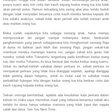
punya suami atau istri cinta dan kasih sayang kedua orang tua kita tidak
akan pernah putus. Namun terkadang kita sering abai atau terlalu bodoh
dengan tidak menyadari besarnya cinta kasih mereka berdua kepada diri
kita selaku anaknya, sebab tidak akan pernah ada istilah mantan anak
atau mantan orang tua.
Maka sudah sepatutnya kita sebagai seorang anak, harus mampu
memposisikan diri jangan sampai melampaui batas, berikanlah
penghormatan yang penuh sebagaimana kita menghormati seorang Raja
di dunia ini bahkan jauh lebih dari seorang Raja, jangan sekali-kali
membuat mereka menangis karena mu, jangan sekali kita gores hati
mereka, sebab ridho Tuhnanmu tergantung pada keridhoan kedua orang
tua, dan murka Tuhanmu itu bisa berasal dari murka kedua orang tuamu.
Untuk itu berhati-hatilah sahabat dalam perkara ini, sebab perkara ini
merupakan perkara yang tidak bisa dianggap sepeleh, apalagi dianggap
tidak penting dalam hidupmu, untuk itu mulai saat ini sahabat mulai
perbaikilah hubngan kita dengan kedua orang tua kita berikan cinta dan
kasih sayang kepada kedua orang tua.
Sekian semoga bermanfaat, apabila ada kesalahan kata perkata dalam
tulisan ini maka saya memohon maaf yang sebesar-besarnya sebab aku
terlahir ke dunia hanya sebatas manusia yang tidak luput dari segala
salah dan dosa. See You Next Time..