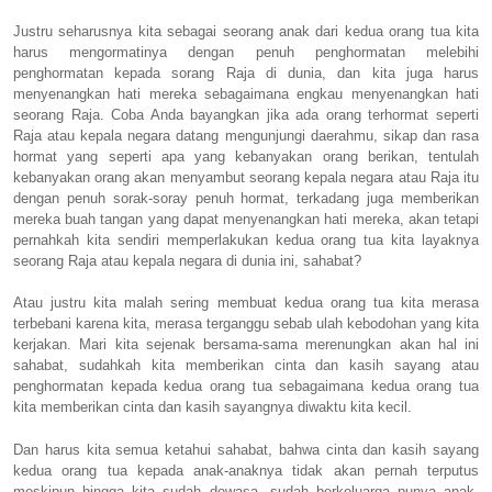
Justru seharusnya kita sebagai seorang anak dari kedua orang tua kita
harus mengormatinya dengan penuh penghormatan melebihi
penghormatan kepada sorang Raja di dunia, dan kita juga harus
menyenangkan hati mereka sebagaimana engkau menyenangkan hati
seorang Raja. Coba Anda bayangkan jika ada orang terhormat seperti
Raja atau kepala negara datang mengunjungi daerahmu, sikap dan rasa
hormat yang seperti apa yang kebanyakan orang berikan, tentulah
kebanyakan orang akan menyambut seorang kepala negara atau Raja itu
dengan penuh sorak-soray penuh hormat, terkadang juga memberikan
mereka buah tangan yang dapat menyenangkan hati mereka, akan tetapi
pernahkah kita sendiri memperlakukan kedua orang tua kita layaknya
seorang Raja atau kepala negara di dunia ini, sahabat?
Atau justru kita malah sering membuat kedua orang tua kita merasa
terbebani karena kita, merasa terganggu sebab ulah kebodohan yang kita
kerjakan. Mari kita sejenak bersama-sama merenungkan akan hal ini
sahabat, sudahkah kita memberikan cinta dan kasih sayang atau
penghormatan kepada kedua orang tua sebagaimana kedua orang tua
kita memberikan cinta dan kasih sayangnya diwaktu kita kecil.
Dan harus kita semua ketahui sahabat, bahwa cinta dan kasih sayang
kedua orang tua kepada anak-anaknya tidak akan pernah terputus
meskipun hingga kita sudah dewasa, sudah berkeluarga punya anak,