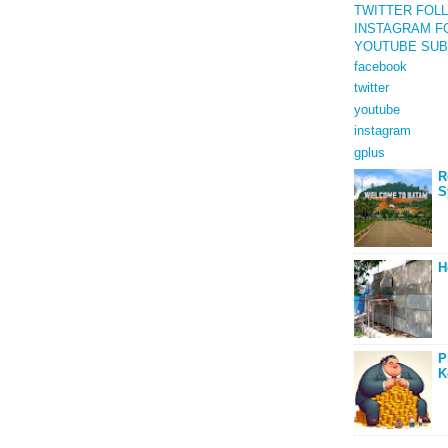
TWITTER
FOL
INSTAGRAM
F
YOUTUBE
SUB
facebook
twitter
youtube
instagram
gplus
R
S
H
P
K