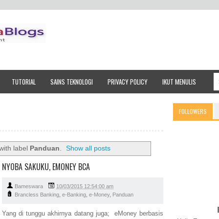
TUTORIAL
SAINS TEKNOLOGI
PRIVACY POLICY
IKUT MENULIS
FOLLOWERS
with label
Panduan
.
Show all posts
NYOBA SAKUKU, EMONEY BCA
Bameswara
10/03/2015 12:54:00 am
Brancless Banking
,
e-Banking
,
e-Money
,
Panduan
Yang di tunggu akhirnya datang juga; eMoney berbasis