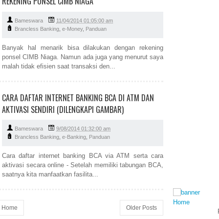
REKENING PONSEL CIMB NIAGA
Bameswara
11/04/2014 01:05:00 am
Brancless Banking
,
e-Money
,
Panduan
Banyak hal menarik bisa dilakukan dengan rekening
ponsel CIMB Niaga. Namun ada juga yang menurut saya
malah tidak efisien saat transaksi den...
CARA DAFTAR INTERNET BANKING BCA DI ATM DAN
AKTIVASI SENDIRI (DILENGKAPI GAMBAR)
Bameswara
9/08/2014 01:32:00 am
Brancless Banking
,
e-Banking
,
Panduan
Cara daftar internet banking BCA via ATM serta cara
aktivasi secara online - Setelah memiliki tabungan BCA,
saatnya kita manfaatkan fasilita...
Home
Home
Older Posts