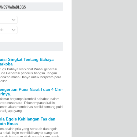
BAMESWARABLOGS
nts
uisi Singkat Tentang Bahaya
arkoba
rugs Bahaya Narkoba! Wahai generasi
uda Generasi penerus bangsa Jangan
abiskan masa Hanya untuk berpesta pora.
dilah ...
engertian Puisi Naratif dan 4 Ciri-
irinya.
elamat berjumpa kembali sahabat, salam
stra nusantara. Dikesempatan kali ini
ames akan membahas sedikit tentang puisi
ratif, apa yang ...
ria Egois Kehilangan Tas dan
oin Emas
em adalah pria yang serakah dan egois.
a selalu ingin memiliki banyak uang dan
anyak harta dan tidak pernah ragu untuk