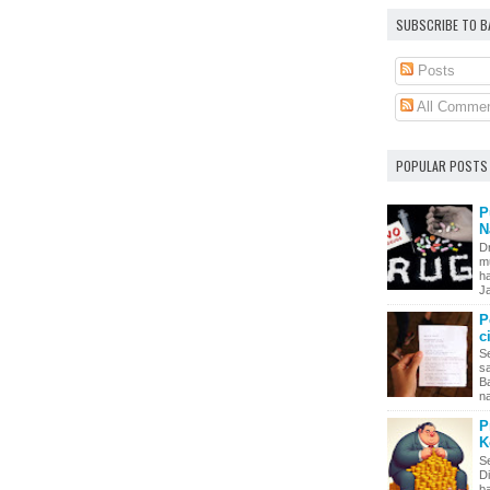
SUBSCRIBE TO 
Posts
All Comme
POPULAR POSTS
P
N
D
m
h
Ja
P
c
S
sa
B
na
P
K
S
Di
b