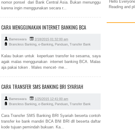
Hello Everyon
nomor ponsel dari Bank Central Asia. Bukan menunggu
Reading and pl
karena ingin menggunakan secara r...
CARA MENGGUNAKAN INTERNET BANKING BCA
Bameswara
2/18/2015 01:32:00 am
Brancless Banking
,
e-Banking
,
Panduan
,
Transfer Bank
Kalau bukan untuk keperluan transfer ke sesama, saya
agak malas menggunakan internet banking BCA. Malas
aja pakai token . Males mencet- me...
CARA TRANSFER SMS BANKING BRI SYARIAH
Bameswara
1/25/2015 12:41:00 am
Brancless Banking
,
e-Banking
,
Panduan
,
Transfer Bank
Cara Transfer SMS Banking BRI Syariah beserta contoh
transfer ke bank mandiri BCA BNI BRI dll beserta daftar
kode tujuan pemindah bukuan. Ka...