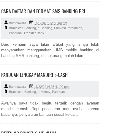
CARA DAFTAR DAN FORMAT SMS BANKING BRI
Bameswara
1/20/2015 12:50:00 am
Brancless Banking
,
e-Banking
,
Edukasi Perbankan
,
Panduan
,
Transfer Bank
Baru kemarin saya bikin artikel yang isinya lebih
menyarankan menggunakan UMB mobile banking di
banding SMS banking, eh sekarang malah bikin...
PANDUAN LENGKAP MANDIRI E-CASH
Bameswara
11/22/2014 08:41:00 pm
Brancless Banking
,
e-Money
,
Panduan
Awalnya saya tidak begitu tertarik dengan layanan
mandiri e-cash. Tapi penasaran mau nyoba, karena
kabarnya, penyaluran bantuan sosial kelua...