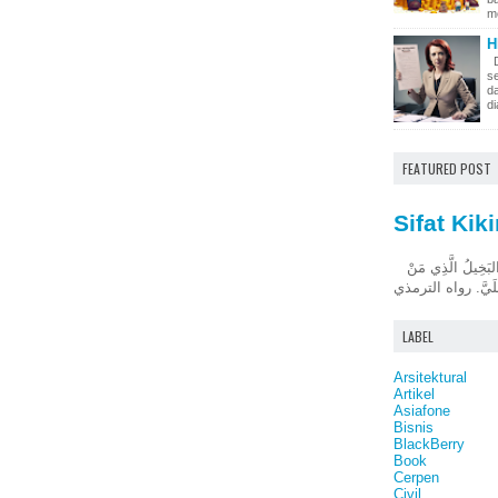
me
H
D
s
d
di
FEATURED POST
Sifat Kiki
قَالَ رَسُولُ اللهِ صَلَّى اللَّهُ عَلَيْهِ وَسَلَّمَ: البَخِيلُ الَّذِي مَنْ
LABEL
Arsitektural
Artikel
Asiafone
Bisnis
BlackBerry
Book
Cerpen
Civil