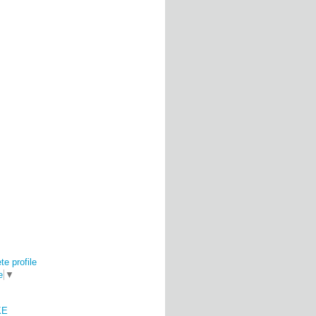
e profile
e
▼
KE