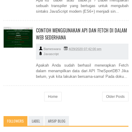
Apa itu babel atau babel.js ? Babel merupakan
sebuah transpiler yang bertugas untuk mengubah
sintaks JavaScript modern (ES6+) menjadi sin...
CONTOH MENGGUNAKAN API DAN FETCH DI DALAM
WEB SEDERHANA
Bameswara
4/29/2020 07:42:00 pm
Javascript
Apakah Anda sudah berhasil menerapkan Fetch
dalam menampilkan data dari API TheSportDB? Jika
belum, yuk kita lakukan bersama-sama! Pada doku...
Home
Older Posts
FOLLOWERS
LABEL
ARSIP BLOG