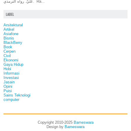
عَلَيَّ. رواه الترمذي. Ra...
LABEL
Arsitektural
Artikel
Asiafone
Bisnis
BlackBerry
Book
Cerpen
Civil
Ekonomi
Gaya Hidup
Hobi
Informasi
Investasi
Jasain
Opini
Puisi
Sains Teknologi
computer
Copyright 2010-2025
Bameswara
Design by
Bameswara