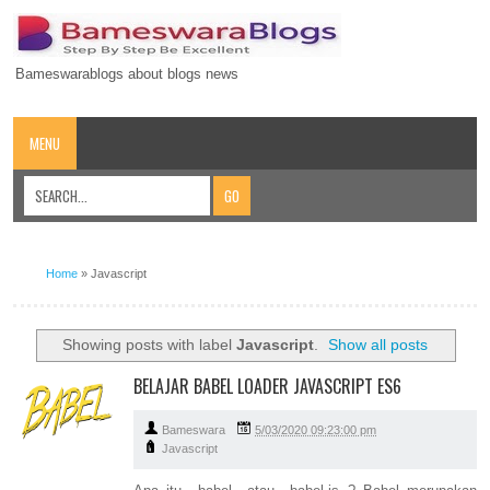
Bameswarablogs about blogs news
MENU
Home
»
Javascript
Showing posts with label
Javascript
.
Show all posts
BELAJAR BABEL LOADER JAVASCRIPT ES6
Bameswara
5/03/2020 09:23:00 pm
Javascript