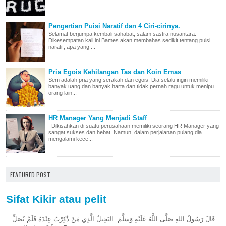
Pengertian Puisi Naratif dan 4 Ciri-cirinya.
Selamat berjumpa kembali sahabat, salam sastra nusantara.
Dikesempatan kali ini Bames akan membahas sedikit tentang puisi
naratif, apa yang ...
Pria Egois Kehilangan Tas dan Koin Emas
Sem adalah pria yang serakah dan egois. Dia selalu ingin memiliki
banyak uang dan banyak harta dan tidak pernah ragu untuk menipu
orang lain...
HR Manager Yang Menjadi Staff
Dikisahkan di suatu perusahaan memiliki seorang HR Manager yang
sangat sukses dan hebat. Namun, dalam perjalanan pulang dia
mengalami kece...
FEATURED POST
Sifat Kikir atau pelit
قَالَ رَسُولُ اللهِ صَلَّى اللَّهُ عَلَيْهِ وَسَلَّمَ: البَخِيلُ الَّذِي مَنْ ذُكِرْتُ عِنْدَهُ فَلَمْ يُصَلِّ