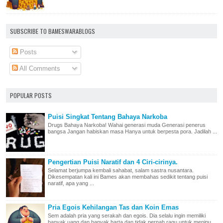
SUBSCRIBE TO BAMESWARABLOGS
Posts
All Comments
POPULAR POSTS
Puisi Singkat Tentang Bahaya Narkoba
Drugs Bahaya Narkoba! Wahai generasi muda Generasi penerus
bangsa Jangan habiskan masa Hanya untuk berpesta pora. Jadilah ...
Pengertian Puisi Naratif dan 4 Ciri-cirinya.
Selamat berjumpa kembali sahabat, salam sastra nusantara.
Dikesempatan kali ini Bames akan membahas sedikit tentang puisi
naratif, apa yang ...
Pria Egois Kehilangan Tas dan Koin Emas
Sem adalah pria yang serakah dan egois. Dia selalu ingin memiliki
banyak uang dan banyak harta dan tidak pernah ragu untuk menipu