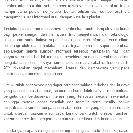
Bahkan lebih fatalnya lagi apabila mereka hanya mengambil suatu
sumber informasi dari satu sumber misalnya satu website akan tetapi
hampir sama persis menyerupai bentuk tulisan dari sumber asal dia
mengambil suatu informasi atau dengan kata lain plagiat.
Tindakan plagiatisme sebenarnya memberikan suatu dampak yang buruk
bagi perkembangan dan kemajuan ilmu pengetahuan dan teknology,
plagiatisme sama halnya seperti suatu pencurian informasi yang dilatar
belakangi oleh suatu tindakan untuk tujuan tertentu, seperti membuat
seolah-olah bahwa sumber informasi tersebut merupakan hasil dari
karyanya sendiri hal ini tentunya menciderai suatu perkembangan ilmu
pengetahuan, dan mirisnya hampir seluruh masyarakat di Indonesia itu
97% dikatakan gagal memahami literasi dan dampaknya yaitu pada
suatu budaya tindakan plagiatisme.
Untuk itulah agar seseorang dapat terhindar bahkan terbebas dari budaya
yang sangat buruk tersebut, seseorang harus lebih banyak memperkaya
pengetahuan berdasarkan literasi yang tersusun secara sekematis,
sehingga mereka dapat memilah dan memilih serta menilai bahwa
apakah suatu sumber pengatahuan atau informasi yang diperoleh itu baik
untuk disebar luaskan atau justru kurang baik untuk disebar luaskan,
karena sumber ilmu pengetahuan haruslah berdasar dan berlandasan.
Lalu langkah apa saja agar seseorang menjaga attitude dan etika dalam