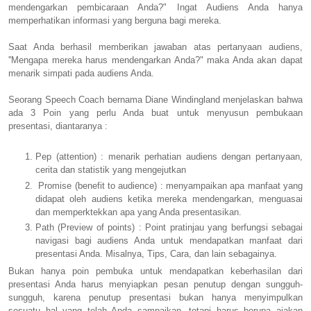
mendengarkan pembicaraan Anda?" Ingat Audiens Anda hanya
memperhatikan informasi yang berguna bagi mereka.
Saat Anda berhasil memberikan jawaban atas pertanyaan audiens,
''Mengapa mereka harus mendengarkan Anda?" maka Anda akan dapat
menarik simpati pada audiens Anda.
Seorang Speech Coach bernama Diane Windingland menjelaskan bahwa
ada 3 Poin yang perlu Anda buat untuk menyusun pembukaan
presentasi, diantaranya :
Pep (attention) : menarik perhatian audiens dengan pertanyaan,
cerita dan statistik yang mengejutkan
Promise (benefit to audience) : menyampaikan apa manfaat yang
didapat oleh audiens ketika mereka mendengarkan, menguasai
dan memperktekkan apa yang Anda presentasikan.
Path (Preview of points) : Point pratinjau yang berfungsi sebagai
navigasi bagi audiens Anda untuk mendapatkan manfaat dari
presentasi Anda. Misalnya, Tips, Cara, dan lain sebagainya.
Bukan hanya poin pembuka untuk mendapatkan keberhasilan dari
presentasi Anda harus menyiapkan pesan penutup dengan sungguh-
sungguh, karena penutup presentasi bukan hanya menyimpulkan
sesuatu hal yang telah Anda sampaikan, tetapi harus berupa ajakan