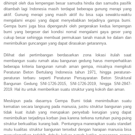
dihimpit oleh dua lempengan besar samudra hindia dan samudra pasifik
ditambah lagi Indonesia masih terdapat beberapa gunung merapi yang
aktif. Gunung merapi yang masih aktif itu bisa saja sewaktu-waktu
mengalami erupsi yang dapat menyebabkan terjadinya gampa bumi.
Gempa bumi juga bisa dipengaruhi oleh pergerakan kedua lempengan
bumi yang bergeser dari kondisi nomal mengalami gaya geser yang
cukup besar sehingga membuat permukaan tanah masuk ke dalam dan
menimbulkan guncangan yang dapat dirasakan getarannya.
Dilihat dari pertimbangan berdasarkan zona lokasi itulah saat
membangun suatu rumah atau bangunan gedung harus memperhatikan
beberapa kriteria bangunan rumah aman gempa, misalnya mengikuti
Peraturan Beton Bertulang Indonesia tahun 1971, hingga peraturan-
peraturan terbaru seperti Peraturan Persayaratan Beton Struktural
Bangunan Gedung SNI-1726-2015, SNI-1726-2019, hingga SNI-2847-
2019. Hal itu untuk memberikan suatu struktur yang kokoh dan aman.
Meskipun pada dasarnya Gempa Bumi tidak menimbulkan suatu
kematian secara langsung pada manusia, justru struktur bangunan yang
tidak kuat itulah yang merupakan penyebab kerugian yang dapat
menimbulkan terjadinya korban jiwa karena terkena runtuhan puing-puing
struktur berkualitas kurang baik. Pentungnya manerapkan suatu standart
mutu kualitas struktur bangunan tersebut dengan harapan manusia bisa