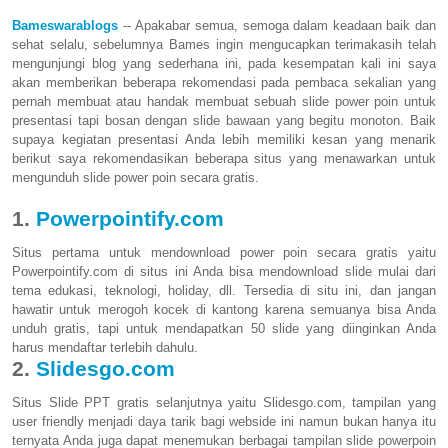
Bameswarablogs
-- Apakabar semua, semoga dalam keadaan baik dan
sehat selalu, sebelumnya Bames ingin mengucapkan terimakasih telah
mengunjungi blog yang sederhana ini, pada kesempatan kali ini saya
akan memberikan beberapa rekomendasi pada pembaca sekalian yang
pernah membuat atau handak membuat sebuah slide power poin untuk
presentasi tapi bosan dengan slide bawaan yang begitu monoton. Baik
supaya kegiatan presentasi Anda lebih memiliki kesan yang menarik
berikut saya rekomendasikan beberapa situs yang menawarkan untuk
mengunduh slide power poin secara gratis.
1.
Powerpointify.com
Situs pertama untuk mendownload power poin secara gratis yaitu
Powerpointify.com di situs ini Anda bisa mendownload slide mulai dari
tema edukasi, teknologi, holiday, dll. Tersedia di situ ini, dan jangan
hawatir untuk merogoh kocek di kantong karena semuanya bisa Anda
unduh gratis, tapi untuk mendapatkan 50 slide yang diinginkan Anda
harus mendaftar terlebih dahulu.
2.
Slidesgo.com
Situs Slide PPT gratis selanjutnya yaitu Slidesgo.com, tampilan yang
user friendly menjadi daya tarik bagi webside ini namun bukan hanya itu
ternyata Anda juga dapat menemukan berbagai tampilan slide powerpoin